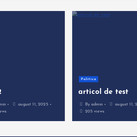
Politica
2
articol de test
min
august 11, 2025
By
admin
august 11, 
ews
205 views