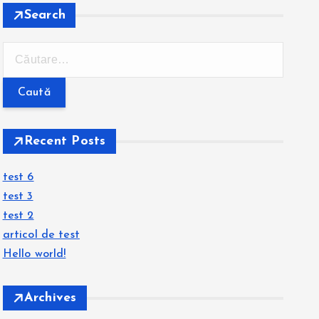
Search
C
a
u
t
ă
Recent Posts
d
u
test 6
p
test 3
ă
test 2
:
articol de test
Hello world!
Archives