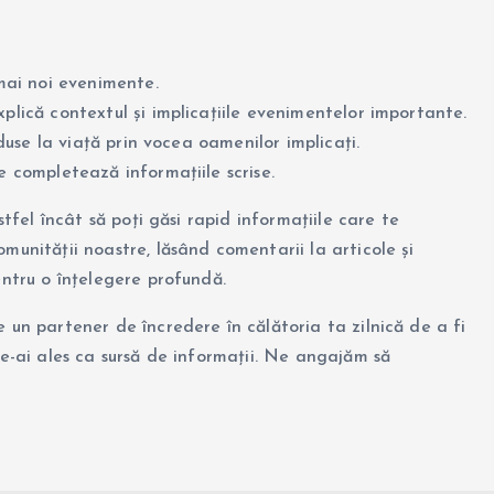
 mai noi evenimente.
xplică contextul și implicațiile evenimentelor importante.
aduse la viață prin vocea oamenilor implicați.
re completează informațiile scrise.
stfel încât să poți găsi rapid informațiile care te
munității noastre, lăsând comentarii la articole și
entru o înțelegere profundă.
e un partener de încredere în călătoria ta zilnică de a fi
ne-ai ales ca sursă de informații. Ne angajăm să