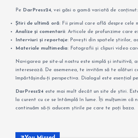
Pe
DarPress24
, vei găsi o gamă variată de conținut:
Știri de ultimă oră
: Fii primul care află despre cele
Analize și comentarii
: Articole de profunzime care e
Interviuri și reportaje
: Povești din spatele știrilor, 
Materiale multimedia
: Fotografii și clipuri video ca
Navigarea pe site-ul nostru este simplă și intuitivă, a
interesează. De asemenea, te invităm să te alături co
împărtășindu-ți perspectiva. Dialogul este esențial p
DarPress24
este mai mult decât un site de știri. Est
la curent cu ce se întâmplă în lume. Îți mulțumim că 
continuăm să-ți aducem știrile pe care te poți baza.
You Missed