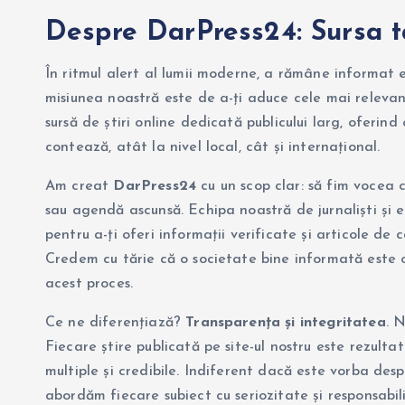
Despre DarPress24: Sursa ta
În ritmul alert al lumii moderne, a rămâne informat
misiunea noastră este de a-ți aduce cele mai relevante
sursă de știri online dedicată publicului larg, oferi
contează, atât la nivel local, cât și internațional.
Am creat
DarPress24
cu un scop clar: să fim vocea c
sau agendă ascunsă. Echipa noastră de jurnaliști și e
pentru a-ți oferi informații verificate și articole de c
Credem cu tărie că o societate bine informată este o
acest proces.
Ce ne diferențiază?
Transparența și integritatea
. 
Fiecare știre publicată pe site-ul nostru este rezultat
multiple și credibile. Indiferent dacă este vorba desp
abordăm fiecare subiect cu seriozitate și responsabil