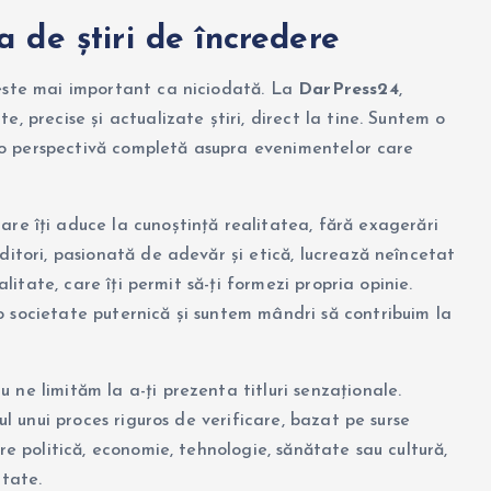
 de știri de încredere
 este mai important ca niciodată. La
DarPress24
,
, precise și actualizate știri, direct la tine. Suntem o
nd o perspectivă completă asupra evenimentelor care
are îți aduce la cunoștință realitatea, fără exagerări
ditori, pasionată de adevăr și etică, lucrează neîncetat
alitate, care îți permit să-ți formezi propria opinie.
 societate puternică și suntem mândri să contribuim la
Nu ne limităm la a-ți prezenta titluri senzaționale.
ul unui proces riguros de verificare, bazat pe surse
re politică, economie, tehnologie, sănătate sau cultură,
itate.